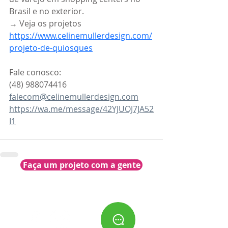
Brasil e no exterior.
→ Veja os projetos 
https://www.celinemullerdesign.com/
projeto-de-quiosques
Fale conosco:
(48) 988074416
falecom@celinemullerdesign.com
https://wa.me/message/42YJUOJ7JA52
I1
Faça um projeto com a gente