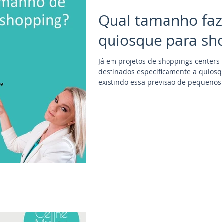
Qual tamanho faz
quiosque para sh
Já em projetos de shoppings centers 
destinados especificamente a quiosques nos 
existindo essa previsão de pequenos
do shopping em projetos contempor
podem ter o tamanho que o empree