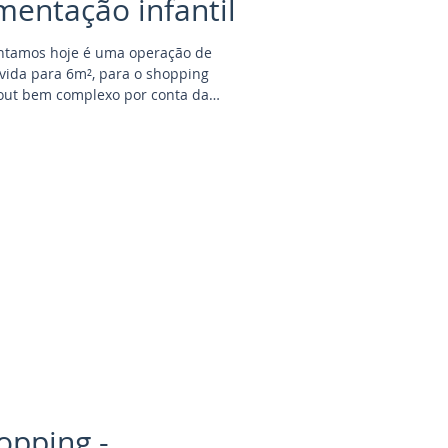
mentação infantil
ntamos hoje é uma operação de
lvida para 6m², para o shopping
ayout bem complexo por conta da
 informação visual do quiosque é
inerentes a marca! Mesmo em
ar, expositor vertical, vitrine
opping -