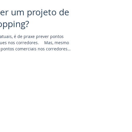
er um projeto de
opping?
atuais, é de praxe prever pontos
corredores. ⠀ Mas, mesmo
 pontos comerciais nos corredores
âneos esses pontos de venda não
ndedor bem entender.