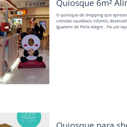
Quiosque 6m² Ali
O quiosque de shopping que aprese
comidas saudáveis infantis, desenvo
Iguatemi de Porto Alegre . Foi um l
coluna bem no centro do quiosque. A
bem clean, assim como a marca. É muito importante que o quiosque
comunique as mesmas informações 
pouquíssimo espaço, conseguimos coloc
expositora aquecida,
Quiosque para sh