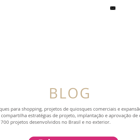
falecom@ce
 SOMOS
GALERIA DE PROJETOS
C
BLOG
ques para shopping, projetos de quiosques comerciais e expansã
er compartilha estratégias de projeto, implantação e aprovação d
700 projetos desenvolvidos no Brasil e no exterior.