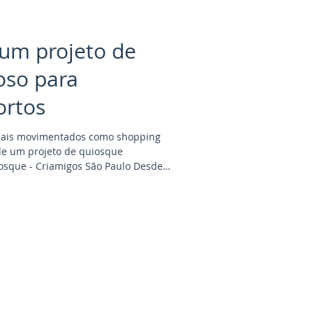
 um projeto de
oso para
ortos
cais movimentados como shopping
 de um projeto de quiosque
iosque - Criamigos São Paulo Desde a
 até a acessibilidade e experiência
a um papel crucial no sucesso de um
Normas e Regulamentações: Projetar
 compreensão aprofundada das