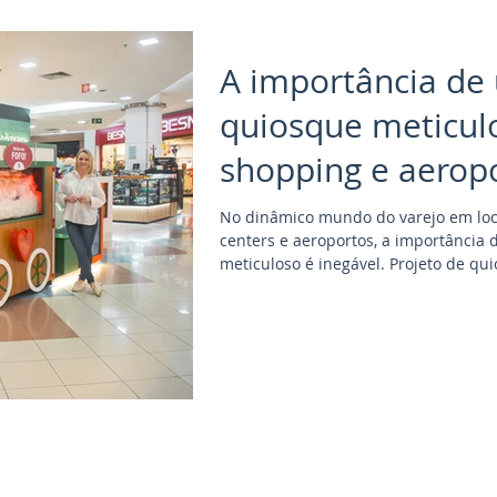
A importância de
quiosque meticul
shopping e aerop
No dinâmico mundo do varejo em lo
centers e aeroportos, a importância
meticuloso é inegável. Projeto de qu
conformidade com normas específicas
do cliente, cada detalhe desempenh
quiosque nesses ambientes únicos. 
para ambientes públicos exige uma
normas e