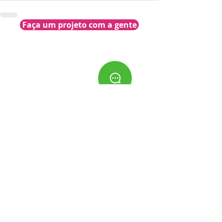
Faça um projeto com a gente
Entre em contato
Para falar com a
Celine Muller Design
utilize o
formulário abaixo ou, se preferir, entre em contato
pelo e-mail:
falecom@celinemullerdesign.com