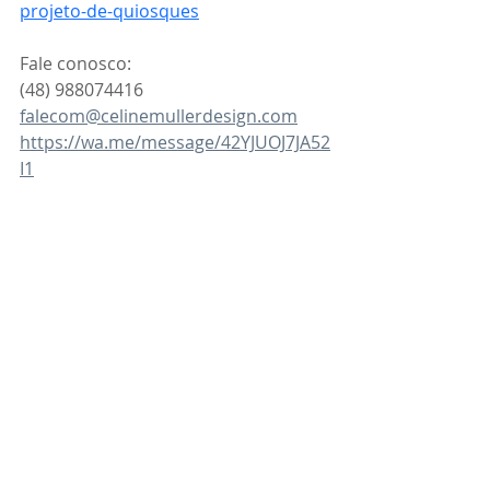
projeto-de-quiosques
Fale conosco:
(48) 988074416 
falecom@celinemullerdesign.com
https://wa.me/message/42YJUOJ7JA52
I1