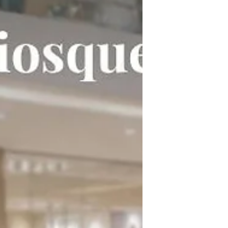
adaptamos uma estrutura já existente
sem alterar sua configuração original,
criando um ambiente que traduz a
personalidade da marca, fortalece o
branding e proporciona uma experiência
de compra envolvente. Cada elemento foi
planejado para destacar produtos,
comunicar campanhas e acompanhar a
evolução da marca, mostrando como a
arquitetura comercial pode se tornar