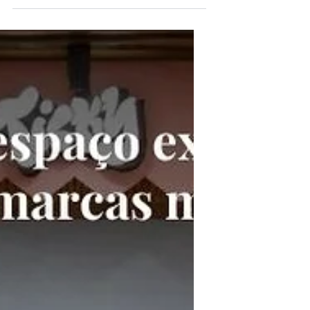
reproduzir um projeto existente. Para
garantir economia, agilidade e
padronização, cada nova unidade precisa
ser planejada para atender às exigências
técnicas de diferentes shopping centers
sem perder a identidade da marca. Um
projeto arquitetônico desenvolvido com
foco em replicabilidade reduz
retrabalhos, otimiza a fabricação e torna
a expansão muito mais eficiente.