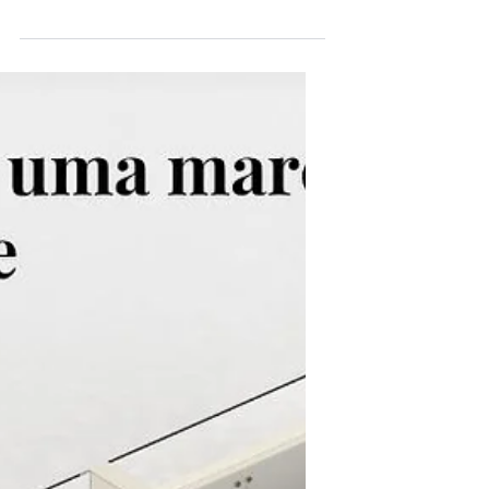
Quiosque para
Shopping: A
Aprovação Vai Além
da Marca.
Abrir um quiosque em shopping vai
muito além de escolher um ponto
comercial e iniciar as vendas. O que
muitos empresários não sabem é que o
shopping center também avalia o projeto
arquitetônico da operação antes da
aprovação. Um quiosque bem planejado
transmite profissionalismo, fortalece a
percepção da marca e influencia
diretamente na experiência do
consumidor. Além da estética, o projeto
precisa unir funcionalidade, circulação,
operação eficiente e alinhamento às