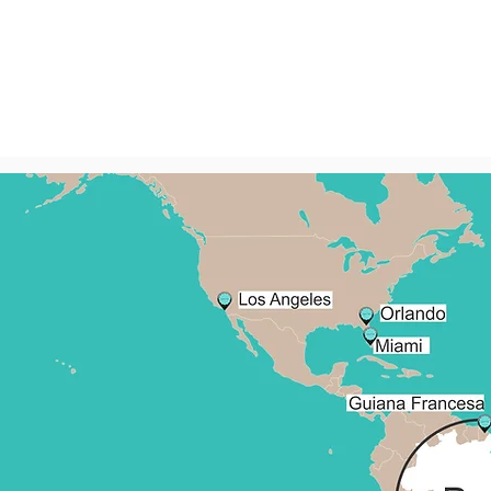
(48) 
falecom@celine