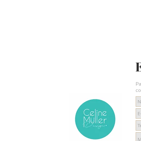
Pa
co