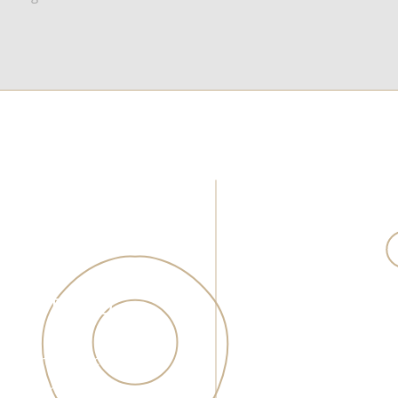
SCRITÓRIO
ATEN
08:00 - 
, Pagani, Palhoça,
rina - Brasil