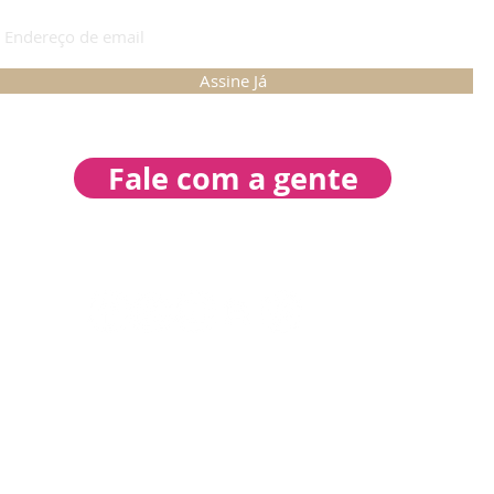
ASSINE PARA RECEBER NOVIDADES
Assine Já
Fale com a gente
- Rua Monza, 226 - Pagani- Palhoça - SC /
55 (48) 98807-4416