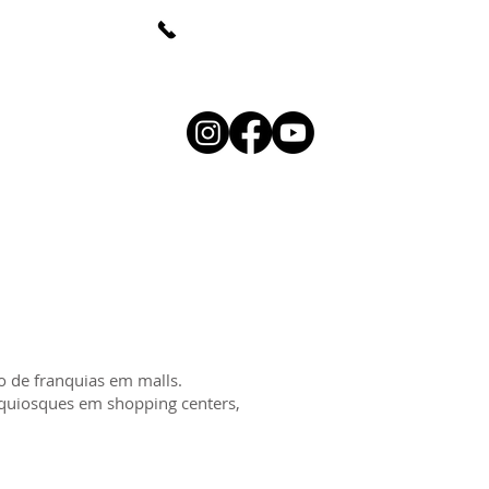
(whats)
+55 (48) 98807-4416
linemullerdesign.com
ONTATO
EBOOK
BLOG
o de franquias em malls.
e quiosques em shopping centers,