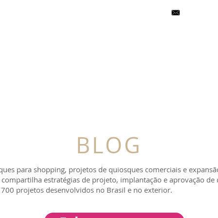
falecom@ce
 SOMOS
GALERIA DE PROJETOS
C
BLOG
ques para shopping, projetos de quiosques comerciais e expansã
er compartilha estratégias de projeto, implantação e aprovação d
700 projetos desenvolvidos no Brasil e no exterior.