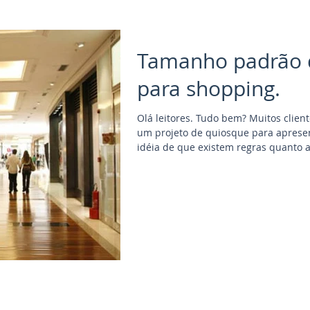
Tamanho padrão 
para shopping.
Olá leitores. Tudo bem? Muitos clientes chegam até a gente para fazer
um projeto de quiosque para aprese
idéia de que existem regras quanto
em corredores. Por questões de segurança o quiosque não pode
atrapalhar o fluxo de pessoas em s
do shopping a distância entre a later
2,5m, 3,0m ou mais. Em