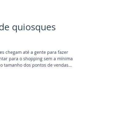
de quiosques
ntar para o shopping sem a mínima
 ao tamanho dos pontos de vendas
ituação de emergência. Dependendo
al do quiosque e a loja precisa ter
 shoppings com mais de 20 anos era comum