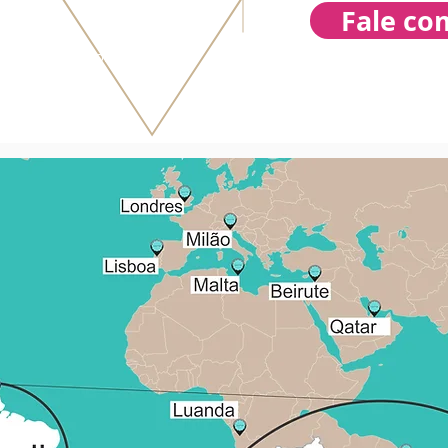
Fale co
988074416
mullerdesign.com