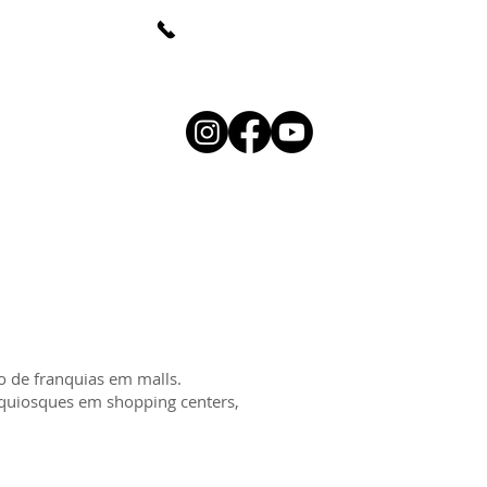
(whats)
+55 (48) 98807-4416
linemullerdesign.com
ONTATO
EBOOK
BLOG
o de franquias em malls.
e quiosques em shopping centers,