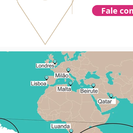
rina - Brasil
Fale co
988074416
mullerdesign.com