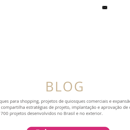
falecom@ce
 SOMOS
GALERIA DE PROJETOS
C
BLOG
ques para shopping, projetos de quiosques comerciais e expansã
er compartilha estratégias de projeto, implantação e aprovação d
700 projetos desenvolvidos no Brasil e no exterior.