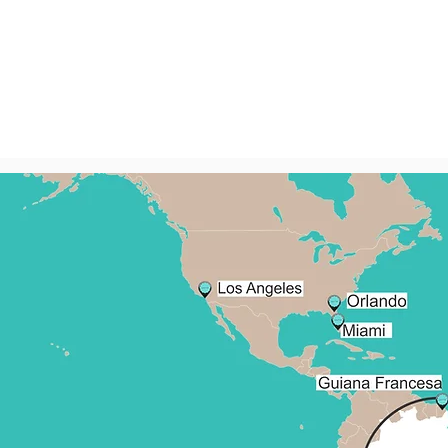
Santa Cata
(48) 
falecom@celine