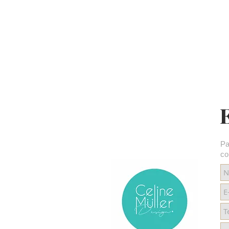
Pa
co