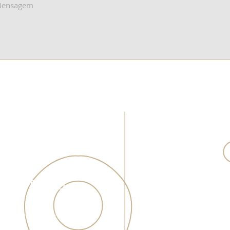
SCRITÓRIO
ATEN
08:00 - 
, Pagani, Palhoça,